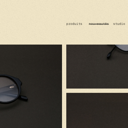
produits
nouveautés
studio
solaire
optique
acetate
metal
verres