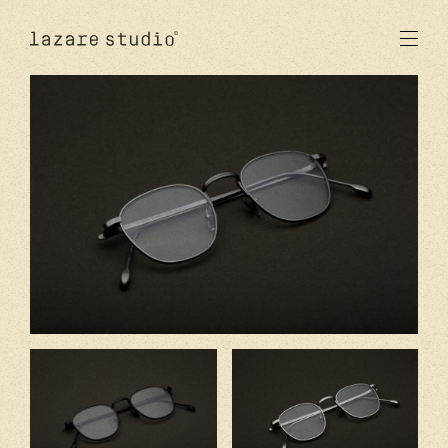
produits
solaire
optique
acetate
metal
verres
nouveautés
studio
signatures
stores
en
fr