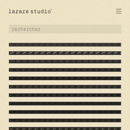
produits
solaire
optique
acetate
metal
verres
nouveautés
studio
signatures
stores
en
fr