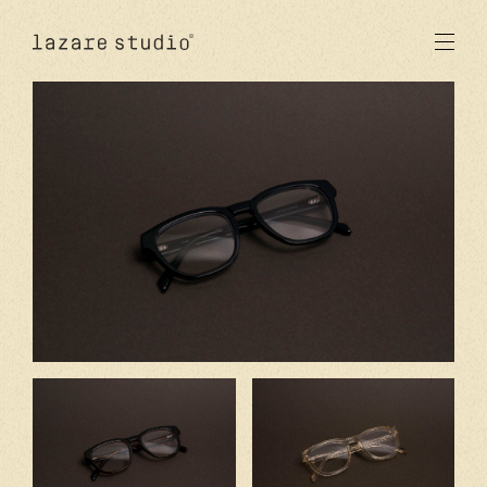
produits
solaire
optique
acetate
metal
verres
nouveautés
studio
signatures
stores
en
fr