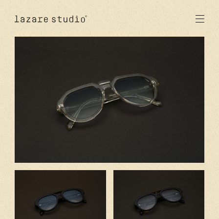
produits
solaire
optique
acetate
metal
verres
nouveautés
studio
signatures
stores
en
fr