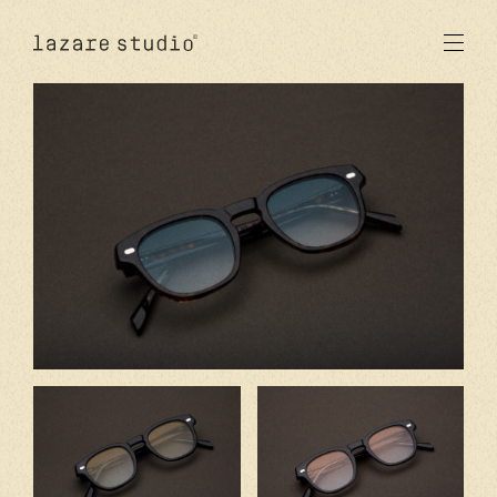
produits
solaire
optique
acetate
metal
verres
nouveautés
studio
signatures
stores
en
fr