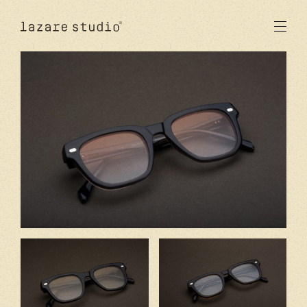
produits
solaire
optique
acetate
metal
verres
nouveautés
studio
signatures
stores
en
fr