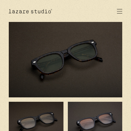
produits
solaire
optique
acetate
metal
verres
nouveautés
studio
signatures
stores
en
fr