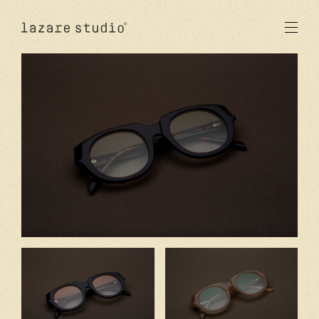
produits
solaire
optique
acetate
metal
verres
nouveautés
studio
signatures
stores
en
fr