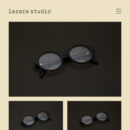
produits
solaire
optique
acetate
metal
verres
nouveautés
studio
signatures
stores
en
fr