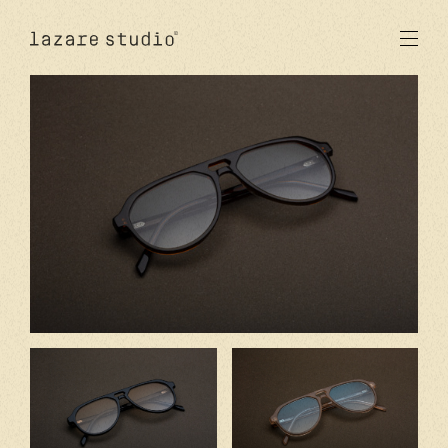
produits
solaire
optique
acetate
metal
verres
nouveautés
studio
signatures
stores
en
fr